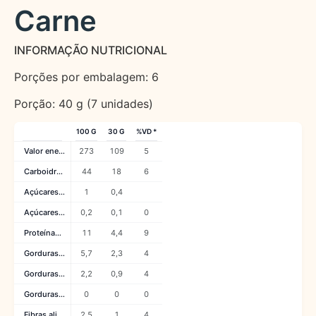
Carne
INFORMAÇÃO NUTRICIONAL
Porções por embalagem: 6
Porção: 40 g (7 unidades)
100 G
30 G
%VD *
Valor energético (kcal)
273
109
5
Carboidratos (g)
44
18
6
Açúcares totais (g)
1
0,4
Açúcares adicionados (g)
0,2
0,1
0
Proteínas (g)
11
4,4
9
Gorduras totais (g)
5,7
2,3
4
Gorduras saturadas (g)
2,2
0,9
4
Gorduras trans (g)
0
0
0
Fibras alimentares (g)
2,5
1
4