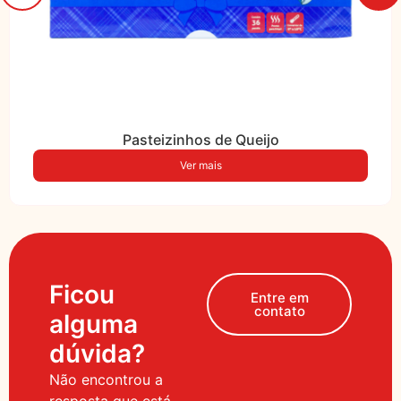
Pasteizinhos de Queijo
Ver mais
Ficou
Entre em
contato
alguma
dúvida?
Não encontrou a
resposta que está