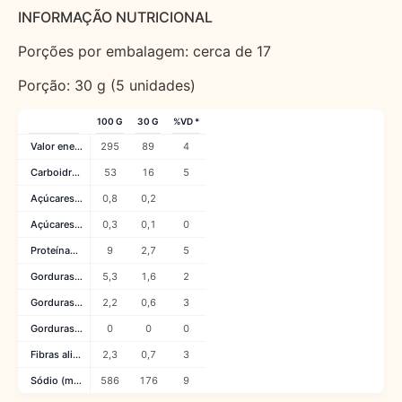
INFORMAÇÃO NUTRICIONAL
Porções por embalagem: cerca de 17
Porção: 30 g (5 unidades)
100 G
30 G
%VD *
Valor energético (kcal)
295
89
4
Carboidratos (g)
53
16
5
Açúcares totais (g)
0,8
0,2
Açúcares adicionados (g)
0,3
0,1
0
Proteínas (g)
9
2,7
5
Gorduras totais (g)
5,3
1,6
2
Gorduras saturadas (g)
2,2
0,6
3
Gorduras trans (g)
0
0
0
Fibras alimentares (g)
2,3
0,7
3
Sódio (mg)
586
176
9