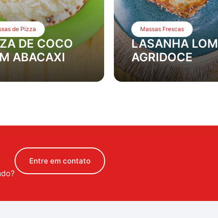
sas de Pizza
Massas Frescas
ZZA DE COCO
LASANHA LO
M ABACAXI
AGRIDOCE
Entre em contato
ndo?