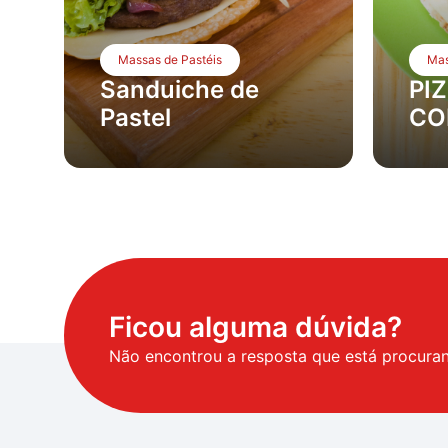
Massas de Pastéis
Mas
Sanduiche de
PI
Pastel
CO
Ficou alguma dúvida?
Não encontrou a resposta que está procura