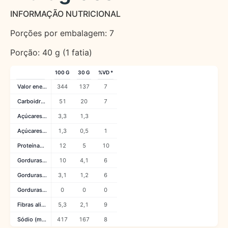
INFORMAÇÃO NUTRICIONAL
Porções por embalagem: 7
Porção: 40 g (1 fatia)
100 G
30 G
%VD *
Valor energético (kcal)
344
137
7
Carboidratos (g)
51
20
7
Açúcares totais (g)
3,3
1,3
Açúcares adicionados (g)
1,3
0,5
1
Proteínas (g)
12
5
10
Gorduras totais (g)
10
4,1
6
Gorduras saturadas (g)
3,1
1,2
6
Gorduras trans (g)
0
0
0
Fibras alimentares (g)
5,3
2,1
9
Sódio (mg)
417
167
8