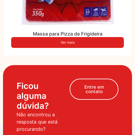
Massa para Pizza de Frigideira
Ver mais
Ficou
Entre em
contato
alguma
dúvida?
Não encontrou a
resposta que está
procurando?